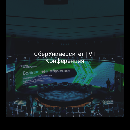
СберУниверситет | VII
Конференция