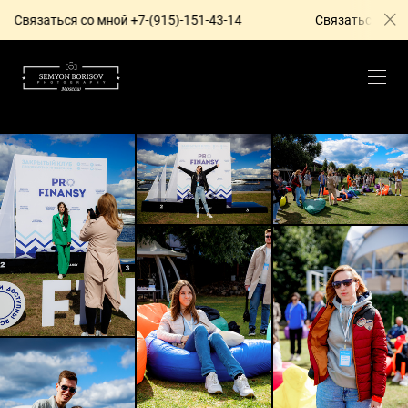
со мной +7-(915)-151-43-14
Связаться со мной +7-(915)-